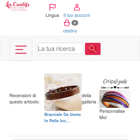
Pannello di gestione dei cookies
Lingua
Il tuo account
0
cestino
Recensioni di
della
questo articolo:
galleria :
Personnalise
Bracciale Da Uomo
Moi
In Pelle Inc...