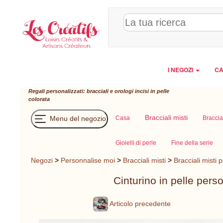
Pannello di gestione dei cookies
I NEGOZI
CA
Regali personalizzati: bracciali e orologi incisi in pelle
colorata
Bracciali misti
Menu del negozio
Casa
Braccia
Gioielli di perle
Fine della serie
Negozi
>
Personnalise moi
>
Bracciali misti
>
Bracciali misti 
Cinturino in pelle pers
Articolo precedente