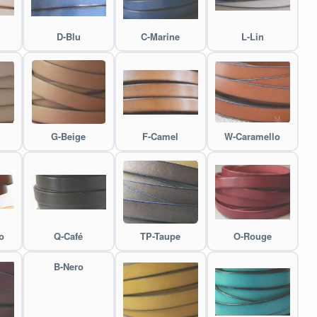
D-Blu
C-Marine
L-Lin
G-Beige
F-Camel
W-Caramello
o
Q-Café
TP-Taupe
O-Rouge
B-Nero