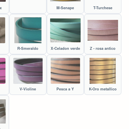
x
M-Senape
T-Turchese
R-Smeraldo
X-Celadon verde
Z - rosa antico
V-Violine
Pesca a Y
K-Oro metallico