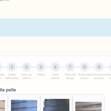
3
4
5
6
7
8
9
ella
Scelta
Testo per
Polizia
Testo
Tema del
Scelta della
Dimensione
Des
 p
dell'incision
esterni
interno
design
chiusur
del polso
d
la pelle