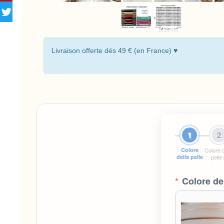
Livraison offerte dés 49 € (en France) ♥
1
2
Colore
Colore d
della pelle
pelle
*
Colore del