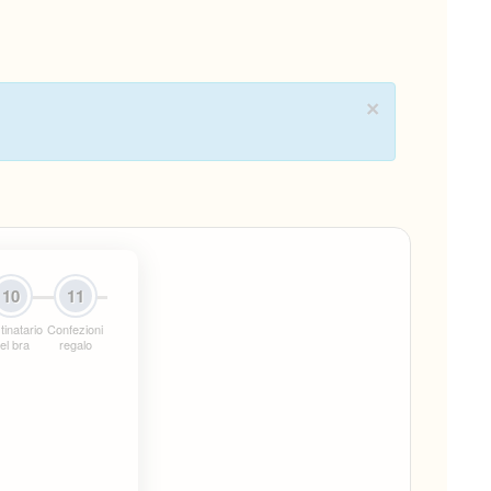
×
10
11
tinatario
Confezioni
el bra
regalo