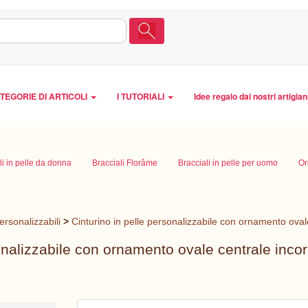
TEGORIE DI ARTICOLI
I TUTORIALI
Idee regalo dai nostri artigian
li in pelle da donna
Bracciali Florâme
Bracciali in pelle per uomo
Or
personalizzabili
>
Cinturino in pelle personalizzabile con ornamento ovale
onalizzabile con ornamento ovale centrale incorn