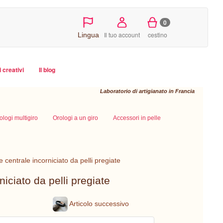
0
Il tuo account
cestino
Lingua
i creativi
Il blog
Laboratorio di artigianato in Francia
ologi multigiro
Orologi a un giro
Accessori in pelle
 centrale incorniciato da pelli pregiate
iciato da pelli pregiate
Articolo successivo