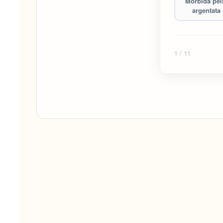
Morbida pel
argentata
1
/ 11