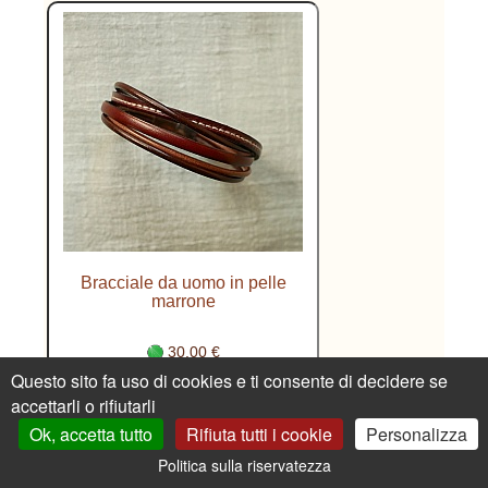
Bracciale da uomo in pelle
marrone
30.00 €
Questo sito fa uso di cookies e ti consente di decidere se
accettarli o rifiutarli
Ok, accetta tutto
Rifiuta tutti i cookie
Personalizza
FAQ (Consegna e restituzione)
Rivenditori e
Politica sulla riservatezza
dettaglianti
Cosa sono?
Blog
Pelli
Chiusure