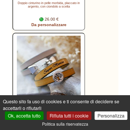
Doppio cinturino in pelle morbida, placcato in
argento, con ciondolo a scelta
26.00 €
Da personalizzare
Questo sito fa uso di cookies e ti consente di decidere se
accettarli o rifiutarli
Bracciale in pelle personalizzato, decorato con
un albero della vita cabochon
Ok, accetta tutto
Rifiuta tutti i cookie
Personalizza
23.00 €
Politica sulla riservatezza
Da personalizzare