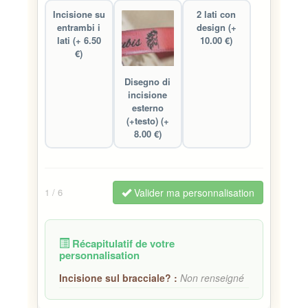
Incisione su
2 lati con
entrambi i
design (+
lati (+ 6.50
10.00 €)
€)
Disegno di
incisione
esterno
(+testo) (+
8.00 €)
Valider ma personnalisation
1
/ 6
Récapitulatif de votre
personnalisation
Incisione sul bracciale? :
Non renseigné