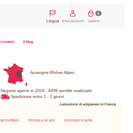
0
Il tuo account
cestino
Lingua
i creativi
Il blog
Auvergne-Rhône-Alpes
Negozio aperto in 2018 ; 4099 vendite realizzate
Spedizione entro 1 - 2 giorni
Laboratorio di artigianato in Francia
ogi multigiro
Orologi a un giro
Accessori in pelle