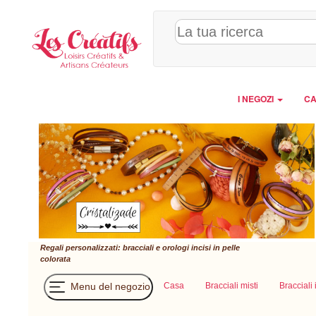
Pannello di gestione dei cookies
I NEGOZI
CA
Regali personalizzati: bracciali e orologi incisi in pelle
colorata
Menu del negozio
Casa
Bracciali misti
Bracciali