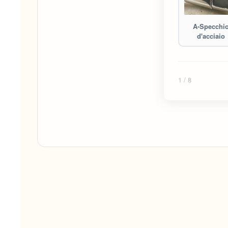
A-Specchi
d'acciaio
1
/ 8