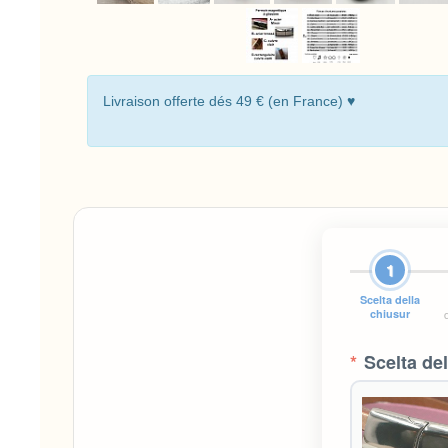
Livraison offerte dés 49 € (en France) ♥
1
Scelta della
chiusur
d
*
Scelta del