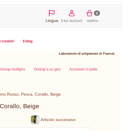
0
Il tuo account
cestino
Lingua
i creativi
Il blog
Laboratorio di artigianato in Francia
Orologi multigiro
Orologi a un giro
Accessori in pelle
sino Rosso, Pesca, Corallo, Beige
Corallo, Beige
Articolo successivo