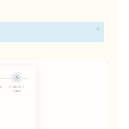
×
8
ne
Confezioni
regalo