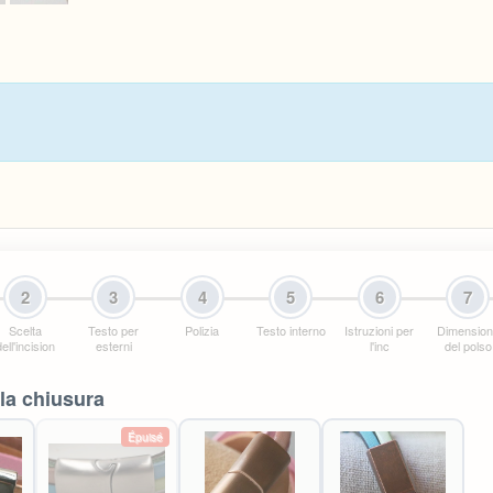
2
3
4
5
6
7
Scelta
Testo per
Polizia
Testo interno
Istruzioni per
Dimensio
ell'incision
esterni
l'inc
del polso
la chiusura
Épuisé