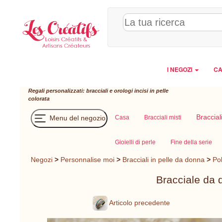
Pannello di gestione dei cookies
I NEGOZI
CA
Regali personalizzati: bracciali e orologi incisi in pelle
colorata
Braccial
Menu del negozio
Casa
Bracciali misti
Gioielli di perle
Fine della serie
Negozi
>
Personnalise moi
>
Bracciali in pelle da donna
>
Pol
Bracciale da 
Articolo precedente