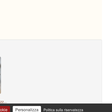
zz...
ookie
Personalizza
Politica sulla riservatezza