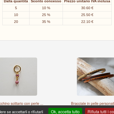
Dalla quantità
Sconto concesso
Prezzo unitario IVA inclusa
5
10 %
30.60 €
10
25 %
25.50 €
20
35 %
22.10 €
chino solitario con perle ...
Bracciale in pelle personali
Ok, accetta tutto
Rifiuta tutti i c
e se accettarli o rifiutarli