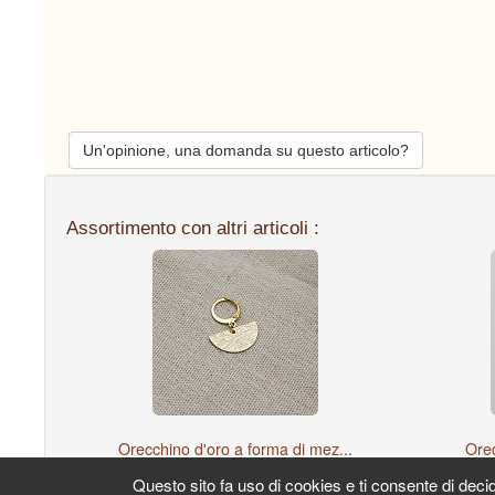
Un'opinione, una domanda su questo articolo?
Assortimento con altri articoli :
Orecchino d'oro a forma di mez...
Orec
Questo sito fa uso di cookies e ti consente di decider